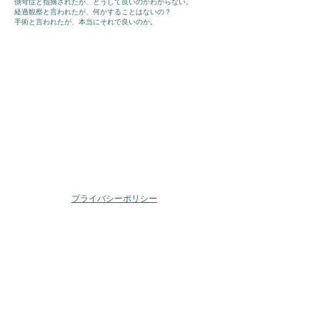
側弯症と指摘されたが、どうして良いのかわからない。
経過観察と言われたが、何かすることはないの？
手術と言われたが、本当にそれで良いのか。
これまで脳性麻痺など様々な障がいを持たれた方々の
生活やリハビリテーションに多く携わってきました。
こどもから大人まで、成長や発達、加齢に伴う様々な問
題に対応することが可能です。
是非、ご相談ください。
プライバシーポリシー
お問い合せ
アクセス