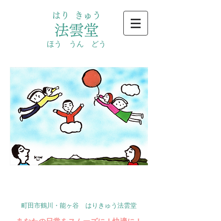
はり きゅう
法雲堂
ほう うん どう
町田市鶴川・能ヶ谷 はりきゅう法雲堂