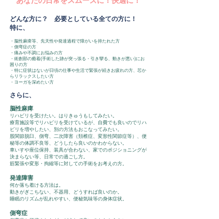
あなたの日常をスムーズに！快適に！
どんな方に？ 必要としている全ての方に！
特に、
・脳性麻痺等、先天性や発達過程で障がいを持たれた方
・側弯症の方
・痛みや不調にお悩みの方
・術創部の癒着(手術した跡が突っ張る・引き攣る、動きが悪い)にお
困りの方
・特に症状はないが日頃の仕事や生活で緊張が続きお疲れの方、芯か
らリラックスしたい方
・ヨーガを深めたい方
​さらに、
脳性麻痺
リハビリを受けたい。はりきゅうもしてみたい。
療育施設等でリハビリを受けているが、自費でも良いのでリハ
ビリを増やしたい、別の方法もおこなってみたい。
股関節脱臼、側弯、二次障害（頚椎症、変形性関節症等）、便
秘等の体調不良等、どうしたら良いのかわからない。
車いすや座位保持、装具が合わない、家でのポジショニングが
決まらない等、日常での過ごし方。
筋緊張や変形・拘縮等に対しての手術をお考えの方。
発達障害
何か落ち着ける方法は。
動きがぎこちない、不器用、どうすれば良いのか。
睡眠のリズムが乱れやすい、便秘気味等の身体症状。
側弯症