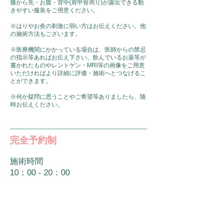
膝から先・お腹・背中(肩甲骨周り)が露出できる動
きやすい服装を
ご用意ください。
※はりやお灸の刺激に弱い方はお伝えください。他
の施術方法もございます。
※医療機関にかかっている場合は、医師からの禁忌
の指示等あればお伝え下さい。飲んでいるお薬等が
書かれたものや
レントゲン・MRI等の画像をご用意
いただければより詳細に評価・施術へとつなげるこ
とができます。
※何か疑問に思うことやご希望等ありましたら、随
時お伝えください。
完全予約制
施術時間
10：00 - 20：00
休診日
月曜日、火曜日、第１・３金曜日、
第２土曜日