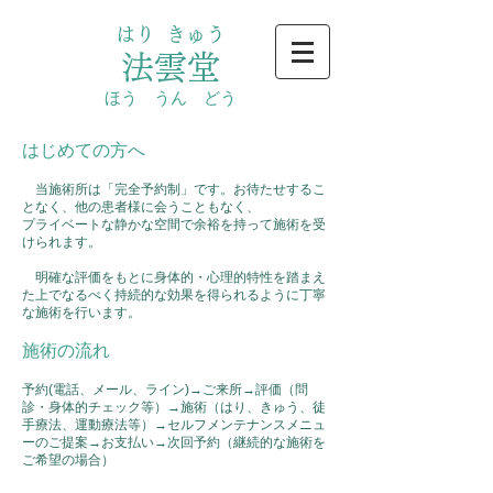
はり きゅう
法雲堂
ほう うん どう
はじめての方へ
当施術所は「完全予約制」です。お待たせするこ
となく、他の患者様に会うこともなく、
プライベートな静かな空間で余裕を持って施術を受
けられます。
明確な評価をもとに身体的・心理的特性を踏まえ
た上でなるべく持続的な効果を得られるように丁寧
な施術を行います。
施術の流れ
予約(電話、メール、ライン)→ご来所→評価（問
診・身体的チェック等）→施術（はり、きゅう、徒
手療法、運動療法等）→セルフメンテナンスメニュ
ーのご提案→お支払い→次回予約（継続的な施術を
ご希望の場合）